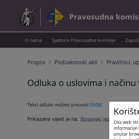
Pravosudna komisij
O nama
Sjednice Pravosudne komisije
Zapošl
Propisi
Podzakonski akti
Pravilnici, u
Odluka o uslovima i načinu
Tekst odluke možete preuzeti
OVDJE
.
Korišt
Prikazana vijest je na
:
Bosanski jezik
Ova web stra
informacije 
unutar brows