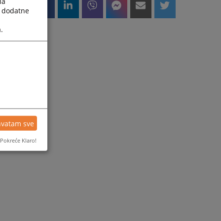
la
a dodatne
.
hvatam sve
Pokreće Klaro!