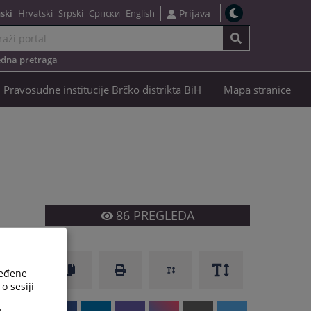
ski
Hrvatski
Srpski
Српски
English
Prijava
dna pretraga
Pravosudne institucije Brčko distrikta BiH
Mapa stranice
86
PREGLEDA
ređene
o sesiji