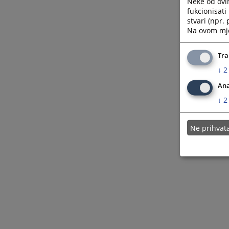
Neke od ovi
fukcionisat
stvari (npr.
Na ovom mjes
Tra
↓
2
Ana
↓
2
Ne prihva