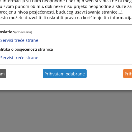
h informacija su nam neophodne i bez njih web stranica ne bi mog
i u svom punom obimu, dok neke nisu prijeko neophodne a služe z
 procjenu nivoa posjećenosti, budućeg usavršavanja stranice...).
tu možete dozvoliti ili uskratiti pravo na korištenje tih informacija
nslation
(obavezna)
Servisi treće strane
litika o posjećenosti stranica
Servisi treće strane
tam
Prihvatam odabrane
Pri