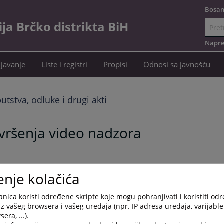
Bosan
a Brčko distrikta BiH
Idi
na
Napre
sadržaj
javanje
Liste i registri
Propisi
Odnosi sa javnošću
putstva, odluke i drugi akti
 vršenja video nadzora
enje kolačića
nica koristi određene skripte koje mogu pohranjivati i koristiti od
iz vašeg browsera i vašeg uređaja (npr. IP adresa uređaja, varijable 
era, ...).