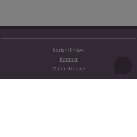
Korisni linkovi
Kontakt
Mapa stranice
Redizajn web stranice je finansirala Evropska unija. Za njen sadržaj isključivo je odgovorno
Visoko sudsko i tužilačko vijeće BiH i ona ne odražava nužno stavove Evropske unije.