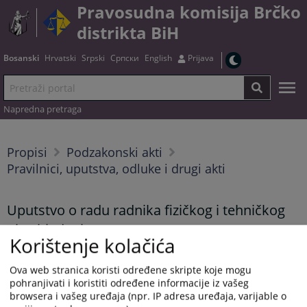
Pravosudna komisija Brčko
distrikta BiH
Bosanski
Hrvatski
Srpski
Српски
English
Prijava
Napredna pretraga
Propisi
Podzakonski akti
Pravilnici, uputstva, odluke i drugi akti
Uputstvo o radu radnika fizičkog i tehničkog
obezbjeđenja
Korištenje kolačića
Ova web stranica koristi određene skripte koje mogu
Tekst uputstva možete preuzeti
OVDJE
.
pohranjivati i koristiti određene informacije iz vašeg
browsera i vašeg uređaja (npr. IP adresa uređaja, varijable o
Prikazana vijest je na
:
Bosanski jezik