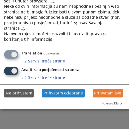
sesiji unutar browsera, ...).
Vijest dostupna još na
:
Српски језик
Neke od ovih informacija su nam neophodne i bez njih web
stranica ne bi mogla fukcionisati u svom punom obimu, dok
150
PREGLEDA
neke nisu prijeko neophodne a služe za dodatne stvari (npr.
procjenu nivoa posjećenosti, budućeg usavršavanja
stranice...).
Na ovom mjestu možete dozvoliti ili uskratiti pravo na
korištenje tih informacija.
Translation
(obavezna)
↓
2
Servisi treće strane
Analitika o posjećenosti stranica
↓
2
Servisi treće strane
Ne prihvatam
Prihvatam odabrane
Prihvatam sve
Pokreće Klaro!