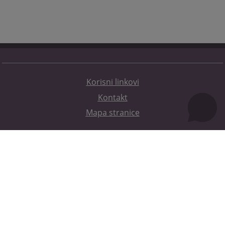
Korisni linkovi
Kontakt
Mapa stranice
Redizajn web stranice je finansirala Evropska unija. Za njen sadržaj isključivo je odgovorno
Visoko sudsko i tužilačko vijeće BiH i ona ne odražava nužno stavove Evropske unije.