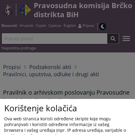
Pravosudna komisija Brčko
distrikta BiH
Bosanski
Hrvatski
Srpski
Српски
English
Prijava
Napredna pretraga
Propisi
Podzakonski akti
Pravilnici, uputstva, odluke i drugi akti
Pravilnik o arhivskom poslovanju Pravosudne
komisije Brčko distrikta BiH
Korištenje kolačića
Ova web stranica koristi određene skripte koje mogu
Tekst pravilnika možete preuzeti
OVDJE
.
pohranjivati i koristiti određene informacije iz vašeg
browsera i vašeg uređaja (npr. IP adresa uređaja, varijable o
Prikazana vijest je na
:
Bosanski jezik