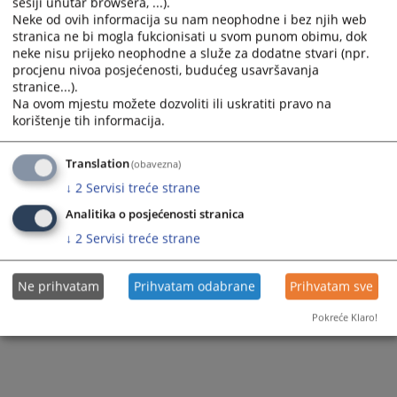
sesiji unutar browsera, ...).
Vijest dostupna još na
:
Српски језик
Neke od ovih informacija su nam neophodne i bez njih web
stranica ne bi mogla fukcionisati u svom punom obimu, dok
229
PREGLEDA
neke nisu prijeko neophodne a služe za dodatne stvari (npr.
procjenu nivoa posjećenosti, budućeg usavršavanja
stranice...).
Na ovom mjestu možete dozvoliti ili uskratiti pravo na
korištenje tih informacija.
Translation
(obavezna)
↓
2
Servisi treće strane
Analitika o posjećenosti stranica
↓
2
Servisi treće strane
Ne prihvatam
Prihvatam odabrane
Prihvatam sve
Pokreće Klaro!