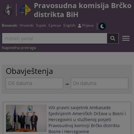
Pravosudna komisija Brčko
distrikta BiH
Bosanski
Hrvatski
Srpski
Српски
English
Prijava
Napredna pretraga
Obavještenja
Navigate
Navigate
forward
forward
to
to
Viši pravni savjetnik Ambasade
interact
interact
Sjedinjenih Američkih Država u Bosni i
with
with
Hercegovini u službenoj posjeti
the
the
calendar
calendar
Pravosudnoj komisiji Brčko distrikta
and
and
Bosne i Hercegovine