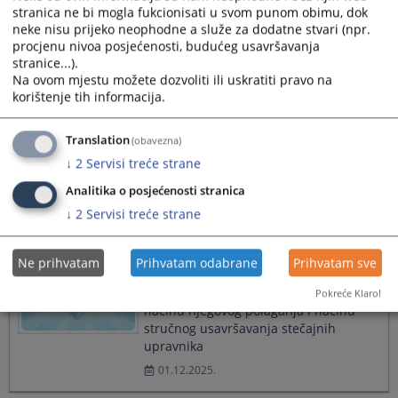
ADMIRE RAMIĆ, TE JE ODREĐEN DATUM
stranica ne bi mogla fukcionisati u svom punom obimu, dok
ZA ODRŽAVANJE ROČIŠTA GLAVNOG
neke nisu prijeko neophodne a služe za dodatne stvari (npr.
PRETRESA RADI DAVANJA ZAVRŠNE
procjenu nivoa posjećenosti, budućeg usavršavanja
RIJEČI
stranice...).
Na ovom mjestu možete dozvoliti ili uskratiti pravo na
13.03.2026.
korištenje tih informacija.
Obavještenje o konsultacijama u
Translation
(obavezna)
postupku izrade Pravilnika o stalnim
↓
2
Servisi treće strane
sudskim tumačima
Analitika o posjećenosti stranica
29.01.2026.
↓
2
Servisi treće strane
Obavještenje o konsultacijama u
Ne prihvatam
Prihvatam odabrane
Prihvatam sve
postupku izrade Pravilnika o programu
stručnog ispita za stečajnog upravnika,
Pokreće Klaro!
načinu njegovog polaganja i načinu
stručnog usavršavanja stečajnih
upravnika
01.12.2025.