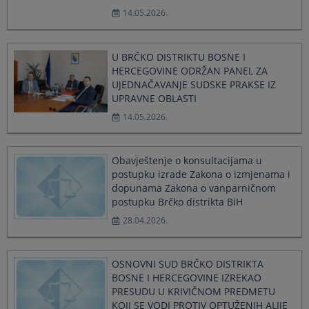
select
select
14.05.2026.
a
a
date.
date.
Press
Press
U BRČKO DISTRIKTU BOSNE I
the
the
HERCEGOVINE ODRŽAN PANEL ZA
question
question
UJEDNAČAVANJE SUDSKE PRAKSE IZ
mark
mark
UPRAVNE OBLASTI
key
key
to
to
14.05.2026.
get
get
the
the
keyboard
keyboard
Obavještenje o konsultacijama u
shortcuts
shortcuts
postupku izrade Zakona o izmjenama i
for
for
dopunama Zakona o vanparničnom
changing
changing
postupku Brčko distrikta BiH
dates.
dates.
28.04.2026.
OSNOVNI SUD BRČKO DISTRIKTA
BOSNE I HERCEGOVINE IZREKAO
PRESUDU U KRIVIČNOM PREDMETU
KOJI SE VODI PROTIV OPTUŽENIH ALIJE