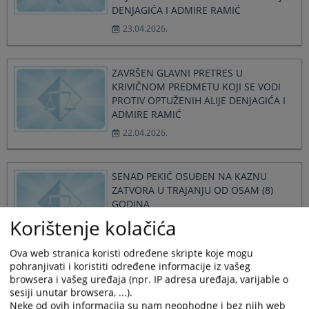
DENJAGIĆA I ADMIRE RAMIĆ
23.04.2026.
ZAVRŠEN GLAVNI PRETRES U
KRIVIČNOM PREDMETU KOJI SE VODI
PROTIV OPTUŽENIH ALIJE DENJAGIĆA I
ADMIRE RAMIĆ
22.04.2026.
SENAD PEKIĆ OSUĐEN NA KAZNU
ZATVORA U TRAJANJU OD OSAM (8)
GODINA
Korištenje kolačića
13.03.2026.
Ova web stranica koristi određene skripte koje mogu
pohranjivati i koristiti određene informacije iz vašeg
ZAVRŠEN DOKAZNI POSTUPAK U
browsera i vašeg uređaja (npr. IP adresa uređaja, varijable o
KRIVIČNOM PREDMETU KOJI SE VODI
sesiji unutar browsera, ...).
PROTIV OPTUŽENIH ALIJE DENJAGIĆA I
Neke od ovih informacija su nam neophodne i bez njih web