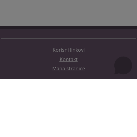
Korisni linkovi
Kontakt
Mapa stranice
Redizajn web stranice je finansirala Evropska unija. Za njen sadržaj isključivo je odgovorno
Visoko sudsko i tužilačko vijeće BiH i ona ne odražava nužno stavove Evropske unije.