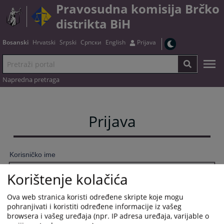
Pravosudna komisija Brčko
distrikta BiH
Bosanski
Hrvatski
Srpski
Српски
English
Prijava
Napredna pretraga
Prijava
Korisničko ime
Korištenje kolačića
Ova web stranica koristi određene skripte koje mogu
Lozinka
pohranjivati i koristiti određene informacije iz vašeg
browsera i vašeg uređaja (npr. IP adresa uređaja, varijable o