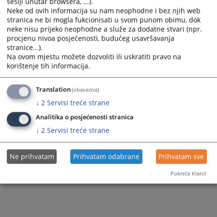
sesiji unutar browsera, ...).
Neke od ovih informacija su nam neophodne i bez njih web
Zapamti me
stranica ne bi mogla fukcionisati u svom punom obimu, dok
neke nisu prijeko neophodne a služe za dodatne stvari (npr.
procjenu nivoa posjećenosti, budućeg usavršavanja
Prijava
stranice...).
Na ovom mjestu možete dozvoliti ili uskratiti pravo na
Zaboravili ste lozinku?
korištenje tih informacija.
Želite postati član?
Translation
(obavezna)
↓
2
Servisi treće strane
Analitika o posjećenosti stranica
↓
2
Servisi treće strane
Ne prihvatam
Prihvatam odabrane
Prihvatam sve
Pokreće Klaro!