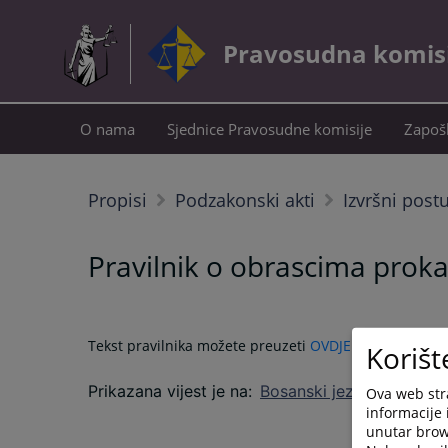
Pravosudna komisij
O nama
Sjednice Pravosudne komisije
Zapošl
Propisi
Podzakonski akti
Izvršni post
Pravilnik o obrascima prokaz
Tekst pravilnika možete preuzeti
OVDJE
.
Korišt
Prikazana vijest je na
:
Bosanski jezik
Ova web stra
informacije 
unutar brows