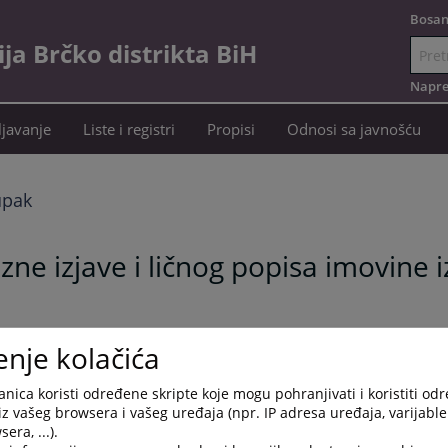
Bosan
a Brčko distrikta BiH
Idi
na
Napre
sadržaj
javanje
Liste i registri
Propisi
Odnosi sa javnošću
upak
ne izjave i ličnog popisa imovine 
enje kolačića
nica koristi određene skripte koje mogu pohranjivati i koristiti od
iz vašeg browsera i vašeg uređaja (npr. IP adresa uređaja, varijable 
era, ...).