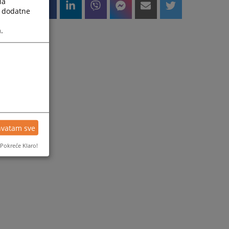
la
a dodatne
.
hvatam sve
Pokreće Klaro!