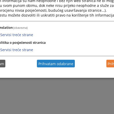
h informacija su nam neophodne i bez njih web stranica ne bi mog
i u svom punom obimu, dok neke nisu prijeko neophodne a služe z
 procjenu nivoa posjećenosti, budućeg usavršavanja stranice...).
tu možete dozvoliti ili uskratiti pravo na korištenje tih informacija
nslation
(obavezna)
Servisi treće strane
litika o posjećenosti stranica
Servisi treće strane
tam
Prihvatam odabrane
Pri