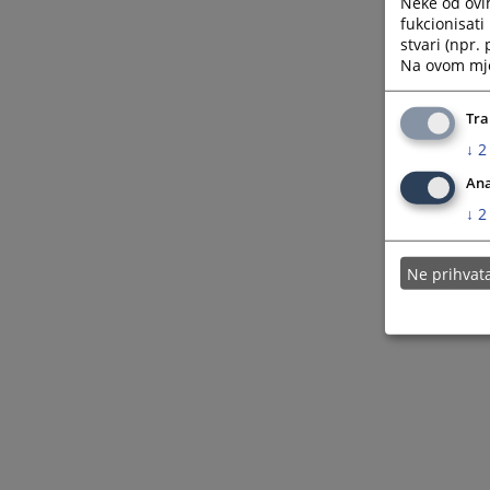
Neke od ovi
fukcionisat
stvari (npr.
Na ovom mjes
Tra
↓
2
Ana
↓
2
Ne prihva