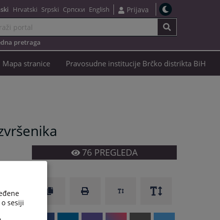
ski
Hrvatski
Srpski
Српски
English
Prijava
dna pretraga
Mapa stranice
Pravosudne institucije Brčko distrikta BiH
izvršenika
76
PREGLEDA
ređene
o sesiji