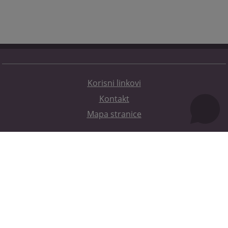
Korisni linkovi
Kontakt
Mapa stranice
Redizajn web stranice je finansirala Evropska unija. Za njen sadržaj isključivo je odgovorno
Visoko sudsko i tužilačko vijeće BiH i ona ne odražava nužno stavove Evropske unije.