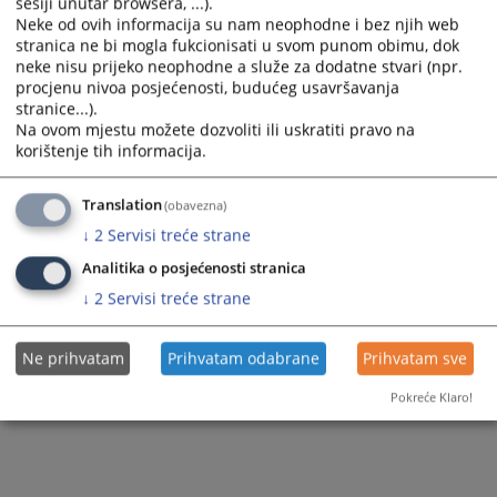
sesiji unutar browsera, ...).
Neke od ovih informacija su nam neophodne i bez njih web
604
PREGLEDA
stranica ne bi mogla fukcionisati u svom punom obimu, dok
neke nisu prijeko neophodne a služe za dodatne stvari (npr.
procjenu nivoa posjećenosti, budućeg usavršavanja
stranice...).
Na ovom mjestu možete dozvoliti ili uskratiti pravo na
korištenje tih informacija.
Translation
(obavezna)
↓
2
Servisi treće strane
Analitika o posjećenosti stranica
↓
2
Servisi treće strane
Ne prihvatam
Prihvatam odabrane
Prihvatam sve
Pokreće Klaro!