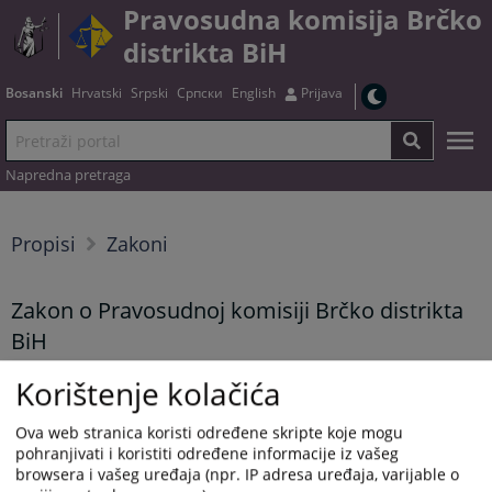
Pravosudna komisija Brčko
distrikta BiH
Bosanski
Hrvatski
Srpski
Српски
English
Prijava
Napredna pretraga
Propisi
Zakoni
Zakon o Pravosudnoj komisiji Brčko distrikta
BiH
Korištenje kolačića
Tekst zakona možete preuzeti
OVDJE
Ova web stranica koristi određene skripte koje mogu
pohranjivati i koristiti određene informacije iz vašeg
Prikazana vijest je na
:
Bosanski jezik
browsera i vašeg uređaja (npr. IP adresa uređaja, varijable o
Vijest dostupna još na
:
Hrvatski jezik
Српски језик