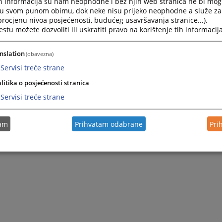
h informacija su nam neophodne i bez njih web stranica ne bi mog
i u svom punom obimu, dok neke nisu prijeko neophodne a služe z
 procjenu nivoa posjećenosti, budućeg usavršavanja stranice...).
tu možete dozvoliti ili uskratiti pravo na korištenje tih informacija
nslation
(obavezna)
Servisi treće strane
litika o posjećenosti stranica
Servisi treće strane
tam
Prihvatam odabrane
Pri