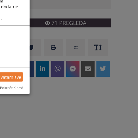
la
a dodatne
.
71
PREGLEDA
hvatam sve
Pokreće Klaro!