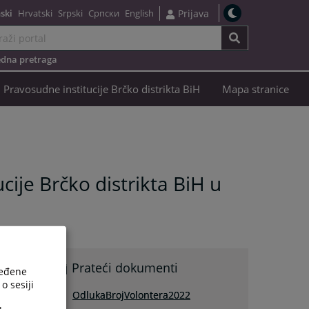
ski
Hrvatski
Srpski
Српски
English
Prijava
dna pretraga
Pravosudne institucije Brčko distrikta BiH
Mapa stranice
ije Brčko distrikta BiH u
Prateći dokumenti
ređene
o sesiji
OdlukaBrojVolontera2022