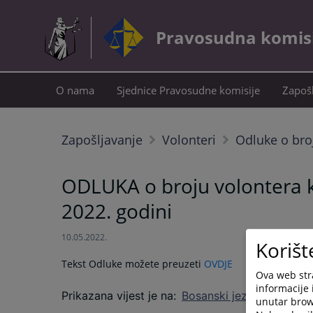
Pravosudna komisij
O nama
Sjednice Pravosudne komisije
Zapošl
Zapošljavanje
Volonteri
Odluke o bro
ODLUKA o broju volontera ko
2022. godini
10.05.2022.
Korišt
Tekst Odluke možete preuzeti
OVDJE
Ova web stra
informacije 
Prikazana vijest je na
:
Bosanski jezik
unutar brows