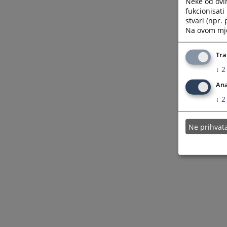
Neke od ovi
fukcionisat
stvari (npr.
Na ovom mjes
Tra
↓
2
Ana
↓
2
Ne prihva