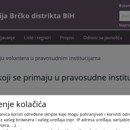
Bosan
a Brčko distrikta BiH
Idi
na
Napre
sadržaj
javanje
Liste i registri
Propisi
Odnosi sa javnošću
ju volontera u pravosudnim institucijama
ji se primaju u pravosudne instituc
enje kolačića
nica koristi određene skripte koje mogu pohranjivati i koristiti od
iz vašeg browsera i vašeg uređaja (npr. IP adresa uređaja, varijable 
era, ...).