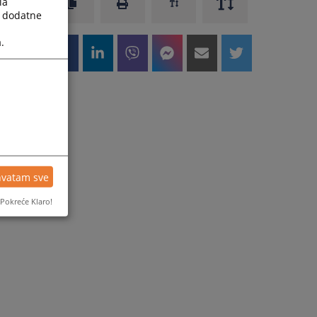
la
a dodatne
.
hvatam sve
Pokreće Klaro!