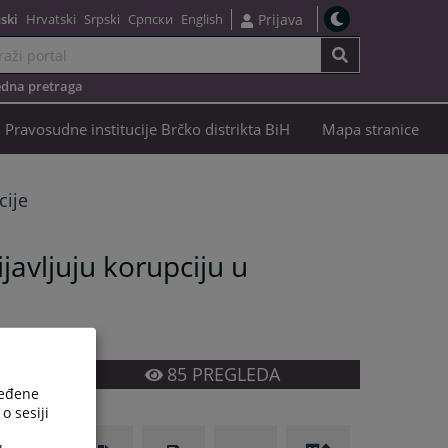
ski
Hrvatski
Srpski
Српски
English
Prijava
dna pretraga
Pravosudne institucije Brčko distrikta BiH
Mapa stranice
cije
ijavljuju korupciju u
85
PREGLEDA
ređene
o sesiji