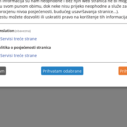
h informacija su nam neophodne i bez njih web stranica ne bi mog
i u svom punom obimu, dok neke nisu prijeko neophodne a služe z
 procjenu nivoa posjećenosti, budućeg usavršavanja stranice...).
tu možete dozvoliti ili uskratiti pravo na korištenje tih informacija
nslation
(obavezna)
Servisi treće strane
litika o posjećenosti stranica
Servisi treće strane
tam
Prihvatam odabrane
Pri