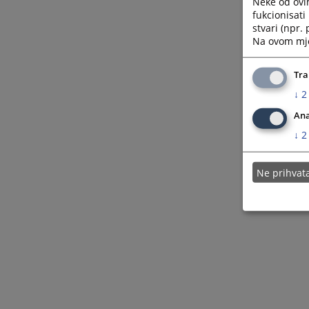
Neke od ovi
fukcionisat
stvari (npr.
Na ovom mjes
Tra
↓
2
Ana
↓
2
Ne prihva