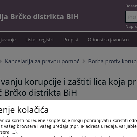
Bosan
a Brčko distrikta BiH
Idi
na
Napre
sadržaj
javanje
Liste i registri
Propisi
Odnosi sa javnošću
Kancelarija za pravnu pomoć
Borba protiv korup
vanju korupcije i zaštiti lica koja pr
 Brčko distrikta BiH
enje kolačića
nica koristi određene skripte koje mogu pohranjivati i koristiti od
iz vašeg browsera i vašeg uređaja (npr. IP adresa uređaja, varijable 
era, ...).