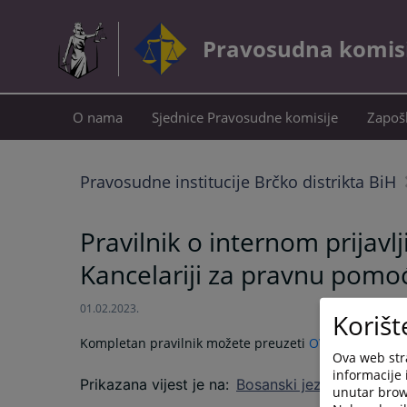
Pravosudna komisij
O nama
Sjednice Pravosudne komisije
Zapošl
Pravosudne institucije Brčko distrikta BiH
Pravilnik o internom prijavlji
Kancelariji za pravnu pomoć
01.02.2023.
Korišt
Kompletan pravilnik možete preuzeti
OVJDE
.
Ova web stra
informacije 
Prikazana vijest je na
:
Bosanski jezik
unutar brows