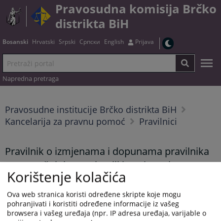
Pravosudna komisija Brčko
distrikta BiH
Bosanski
Hrvatski
Srpski
Српски
English
Prijava
Napredna pretraga
Pravosudne institucije Brčko distrikta BiH
Kancelarija za pravnu pomoć
Pravilnici
Pravilnik o izmjenama i dopunama pravilnika
o unutrašnjoj organizaciji i poslovanju
Korištenje kolačića
Kancelarije za pravnu pomoć Brčko distrikta
BiH 30/21
Ova web stranica koristi određene skripte koje mogu
pohranjivati i koristiti određene informacije iz vašeg
13.12.2023.
browsera i vašeg uređaja (npr. IP adresa uređaja, varijable o