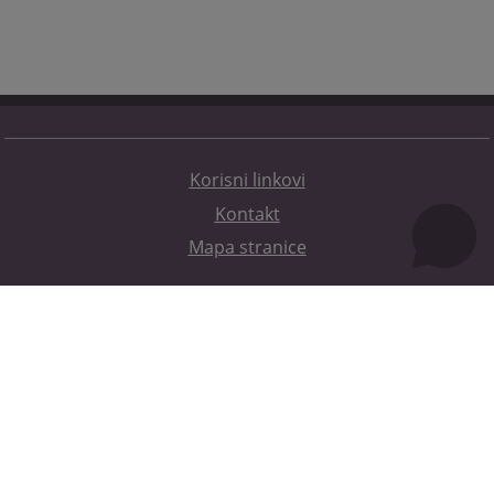
Korisni linkovi
Kontakt
Mapa stranice
Redizajn web stranice je finansirala Evropska unija. Za njen sadržaj isključivo je odgovorno
Visoko sudsko i tužilačko vijeće BiH i ona ne odražava nužno stavove Evropske unije.