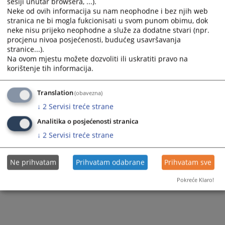
sesiji unutar browsera, ...).
Pravilnik možete preuzeti
OVDJE
.
Neke od ovih informacija su nam neophodne i bez njih web
stranica ne bi mogla fukcionisati u svom punom obimu, dok
Prikazana vijest je na
:
Bosanski jezik
neke nisu prijeko neophodne a služe za dodatne stvari (npr.
procjenu nivoa posjećenosti, budućeg usavršavanja
37
PREGLEDA
stranice...).
Na ovom mjestu možete dozvoliti ili uskratiti pravo na
korištenje tih informacija.
Translation
(obavezna)
↓
2
Servisi treće strane
Analitika o posjećenosti stranica
↓
2
Servisi treće strane
Ne prihvatam
Prihvatam odabrane
Prihvatam sve
Pokreće Klaro!