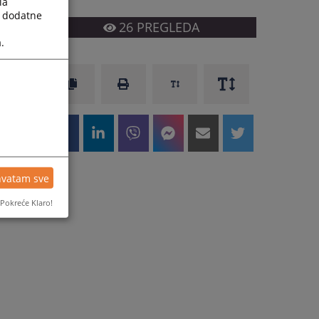
la
a dodatne
26
PREGLEDA
.
hvatam sve
Pokreće Klaro!