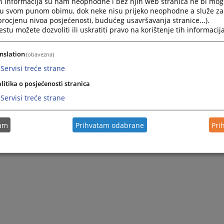
h informacija su nam neophodne i bez njih web stranica ne bi mog
i u svom punom obimu, dok neke nisu prijeko neophodne a služe z
 procjenu nivoa posjećenosti, budućeg usavršavanja stranice...).
tu možete dozvoliti ili uskratiti pravo na korištenje tih informacija
nslation
(obavezna)
Servisi treće strane
litika o posjećenosti stranica
Servisi treće strane
tam
Prihvatam odabrane
Pri