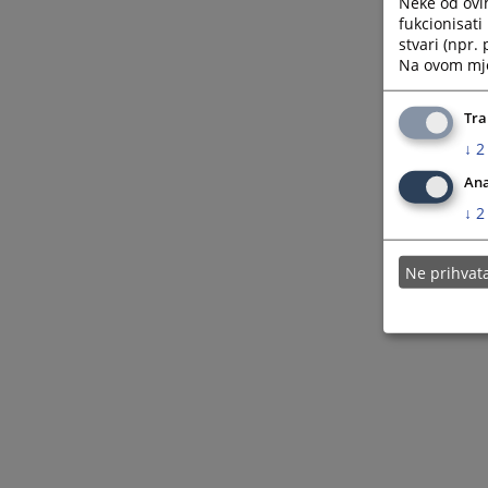
Neke od ovi
fukcionisat
stvari (npr.
Na ovom mjes
Tra
↓
2
Ana
↓
2
Ne prihva