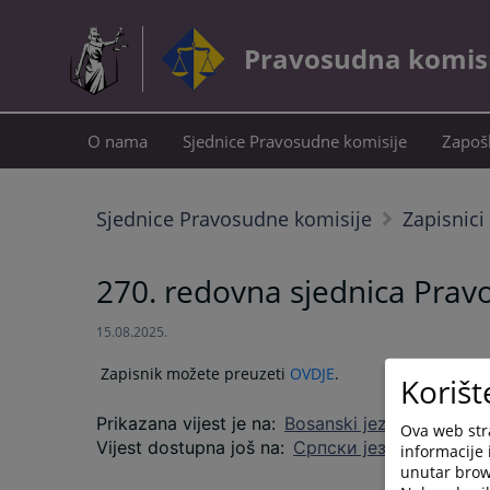
Pravosudna komisij
O nama
Sjednice Pravosudne komisije
Zapošl
Sjednice Pravosudne komisije
Zapisnici
270. redovna sjednica Pravo
15.08.2025.
Zapisnik možete preuzeti
OVDJE
.
Korišt
Prikazana vijest je na
:
Bosanski jezik
Ova web stra
Vijest dostupna još na
:
Српски језик
informacije 
unutar brows