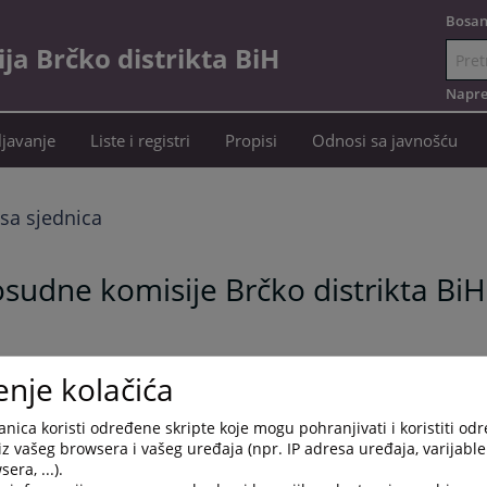
Bosan
a Brčko distrikta BiH
Idi
na
Napre
sadržaj
javanje
Liste i registri
Propisi
Odnosi sa javnošću
 sa sjednica
sudne komisije Brčko distrikta BiH
enje kolačića
nica koristi određene skripte koje mogu pohranjivati i koristiti od
iz vašeg browsera i vašeg uređaja (npr. IP adresa uređaja, varijable 
era, ...).