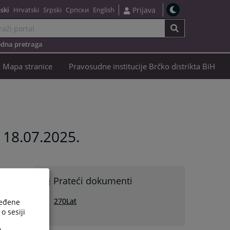
ski
Hrvatski
Srpski
Српски
English
Prijava
dna pretraga
Mapa stranice
Pravosudne institucije Brčko distrikta BiH
 18.07.2025.
Prateći dokumenti
270Lat
ređene
o sesiji