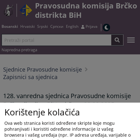
Pravosudna komisija Brčko
distrikta BiH
Bosanski
Hrvatski
Srpski
Српски
English
Prijava
Napredna pretraga
Sjednice Pravosudne komisije
Zapisnici sa sjednica
128. vanredna sjednica Pravosudne komisije
Brčko distrikta BiH održana 20.08.2025.
Korištenje kolačića
godine
Ova web stranica koristi određene skripte koje mogu
22.09.2025.
pohranjivati i koristiti određene informacije iz vašeg
Zapisnik možete preuzeti
OVDJE
.
browsera i vašeg uređaja (npr. IP adresa uređaja, varijable o