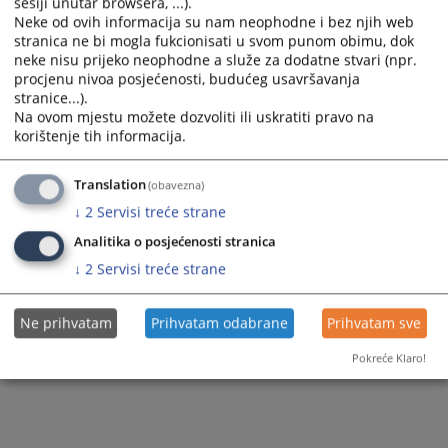
sesiji unutar browsera, ...).
Prikazana vijest je na
:
Bosanski jezik
Neke od ovih informacija su nam neophodne i bez njih web
stranica ne bi mogla fukcionisati u svom punom obimu, dok
Vijest dostupna još na
:
Српски језик
neke nisu prijeko neophodne a služe za dodatne stvari (npr.
34
PREGLEDA
procjenu nivoa posjećenosti, budućeg usavršavanja
stranice...).
Na ovom mjestu možete dozvoliti ili uskratiti pravo na
korištenje tih informacija.
Translation
(obavezna)
↓
2
Servisi treće strane
Analitika o posjećenosti stranica
↓
2
Servisi treće strane
Ne prihvatam
Prihvatam odabrane
Prihvatam sve
Pokreće Klaro!