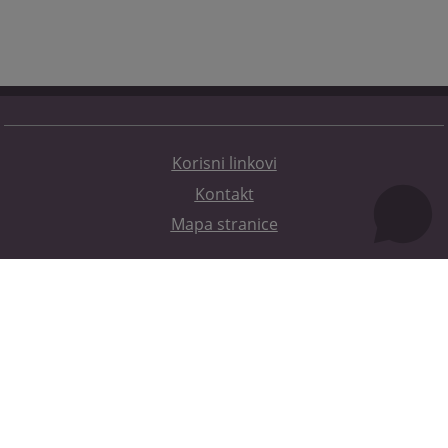
Korisni linkovi
Kontakt
Mapa stranice
Redizajn web stranice je finansirala Evropska unija. Za njen sadržaj isključivo je odgovorno
Visoko sudsko i tužilačko vijeće BiH i ona ne odražava nužno stavove Evropske unije.