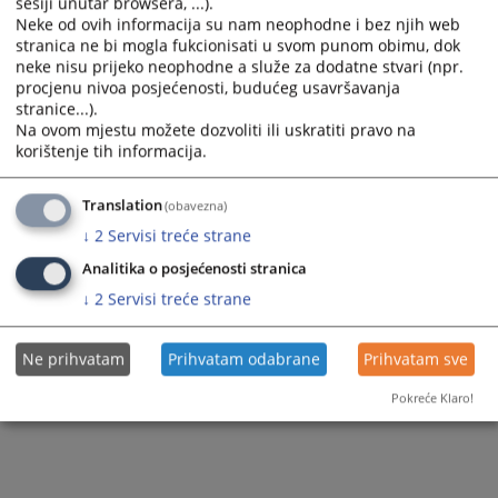
sesiji unutar browsera, ...).
Javni poziv možete preuzeti
OVDJE.
Neke od ovih informacija su nam neophodne i bez njih web
stranica ne bi mogla fukcionisati u svom punom obimu, dok
Prikazana vijest je na
:
Bosanski jezik
neke nisu prijeko neophodne a služe za dodatne stvari (npr.
4
PREGLEDA
procjenu nivoa posjećenosti, budućeg usavršavanja
stranice...).
Na ovom mjestu možete dozvoliti ili uskratiti pravo na
korištenje tih informacija.
Translation
(obavezna)
↓
2
Servisi treće strane
Analitika o posjećenosti stranica
↓
2
Servisi treće strane
Ne prihvatam
Prihvatam odabrane
Prihvatam sve
Pokreće Klaro!