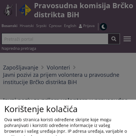
Pravosudna komisija Brčko
distrikta BiH
Bosanski
Hrvatski
Srpski
Српски
English
Prijava
Napredna pretraga
Zapošljavanje
Volonteri
Javni pozivi za prijem volontera u pravosudne
institucije Brčko distrikta BiH
Javni poziv za prijem volontera u pravosudne
Korištenje kolačića
institucije Brčko distrikta BiH broj: SuPK-01-
67/26-V od 08.05.2026. godine.
Ova web stranica koristi određene skripte koje mogu
pohranjivati i koristiti određene informacije iz vašeg
13.05.2026.
browsera i vašeg uređaja (npr. IP adresa uređaja, varijable o