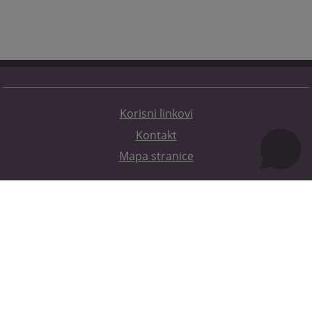
Korisni linkovi
Kontakt
Mapa stranice
Redizajn web stranice je finansirala Evropska unija. Za njen sadržaj isključivo je odgovorno
Visoko sudsko i tužilačko vijeće BiH i ona ne odražava nužno stavove Evropske unije.