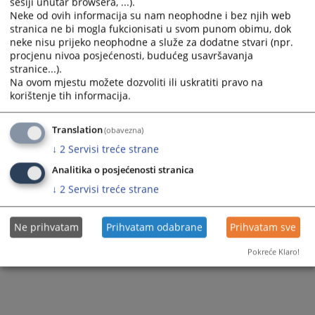
sesiji unutar browsera, ...).
Prikazana vijest je na
:
Bosanski jezik
Neke od ovih informacija su nam neophodne i bez njih web
stranica ne bi mogla fukcionisati u svom punom obimu, dok
Vijest dostupna još na
:
Српски језик
neke nisu prijeko neophodne a služe za dodatne stvari (npr.
9
PREGLEDA
procjenu nivoa posjećenosti, budućeg usavršavanja
stranice...).
Na ovom mjestu možete dozvoliti ili uskratiti pravo na
korištenje tih informacija.
Translation
(obavezna)
↓
2
Servisi treće strane
Analitika o posjećenosti stranica
↓
2
Servisi treće strane
Ne prihvatam
Prihvatam odabrane
Prihvatam sve
Pokreće Klaro!