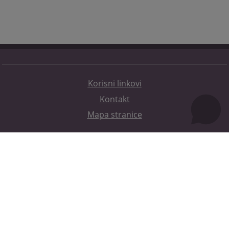
Korisni linkovi
Kontakt
Mapa stranice
Redizajn web stranice je finansirala Evropska unija. Za njen sadržaj isključivo je odgovorno
Visoko sudsko i tužilačko vijeće BiH i ona ne odražava nužno stavove Evropske unije.