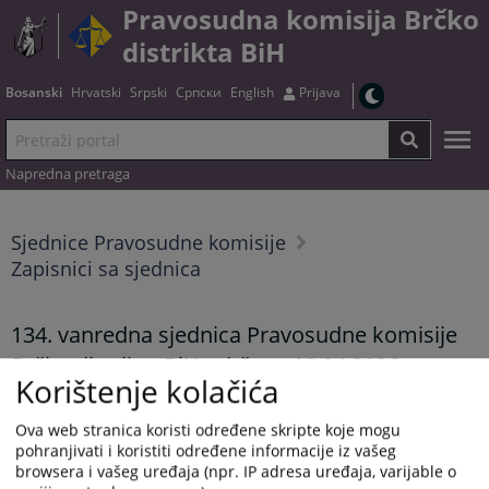
Pravosudna komisija Brčko
distrikta BiH
Bosanski
Hrvatski
Srpski
Српски
English
Prijava
Napredna pretraga
Sjednice Pravosudne komisije
Zapisnici sa sjednica
134. vanredna sjednica Pravosudne komisije
Brčko distrikta BiH održana 10.04.2026.
Korištenje kolačića
godine
Ova web stranica koristi određene skripte koje mogu
13.05.2026.
pohranjivati i koristiti određene informacije iz vašeg
Zapisnik možete preuzeti
OVDJE.
browsera i vašeg uređaja (npr. IP adresa uređaja, varijable o