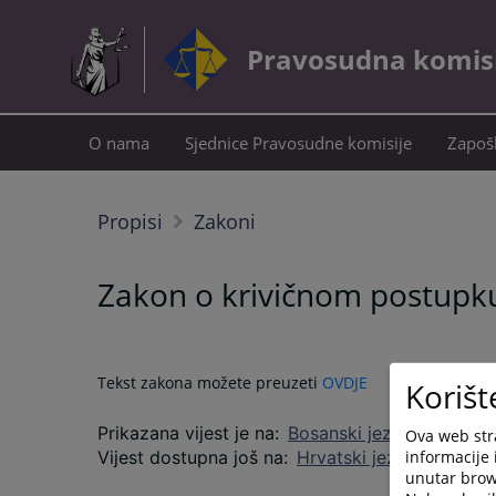
Pravosudna komisij
O nama
Sjednice Pravosudne komisije
Zapošl
Propisi
Zakoni
Zakon o krivičnom postupku
Tekst zakona možete preuzeti
OVDJE
Korišt
Prikazana vijest je na
:
Bosanski jezik
Ova web stra
informacije 
Vijest dostupna još na
:
Hrvatski jezik
Српски 
unutar brows