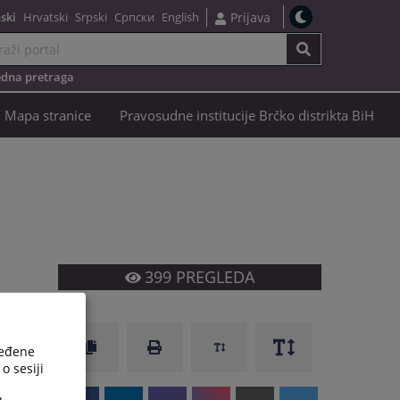
ski
Hrvatski
Srpski
Српски
English
Prijava
dna pretraga
Mapa stranice
Pravosudne institucije Brčko distrikta BiH
399
PREGLEDA
ređene
o sesiji