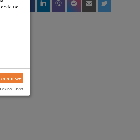
la
a dodatne
.
hvatam sve
Pokreće Klaro!