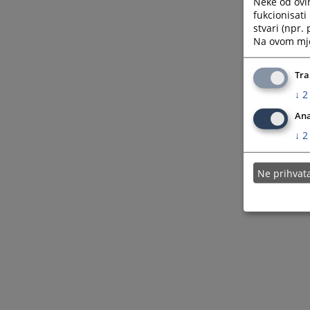
Neke od ovi
fukcionisat
stvari (npr.
Na ovom mjes
Tra
↓
2
Ana
↓
2
Ne prihva