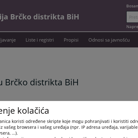
Bosan
a Brčko distrikta BiH
Idi
na
Napre
sadržaj
javanje
Liste i registri
Propisi
Odnosi sa javnošću
 Brčko distrikta BiH
enje kolačića
nica koristi određene skripte koje mogu pohranjivati i koristiti od
iz vašeg browsera i vašeg uređaja (npr. IP adresa uređaja, varijable 
језик
era, ...).