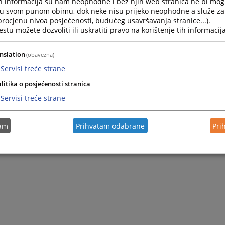
h informacija su nam neophodne i bez njih web stranica ne bi mog
i u svom punom obimu, dok neke nisu prijeko neophodne a služe z
 procjenu nivoa posjećenosti, budućeg usavršavanja stranice...).
tu možete dozvoliti ili uskratiti pravo na korištenje tih informacija
nslation
(obavezna)
Servisi treće strane
litika o posjećenosti stranica
Servisi treće strane
tam
Prihvatam odabrane
Pri