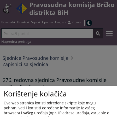
Pravosudna komisija Brčko
distrikta BiH
Bosanski
Hrvatski
Srpski
Српски
English
Prijava
Napredna pretraga
Sjednice Pravosudne komisije
Zapisnici sa sjednica
276. redovna sjednica Pravosudne komisije
Brčko distrikta BiH 30.01.2026.
Korištenje kolačića
14.04.2026.
Ova web stranica koristi određene skripte koje mogu
Zapisnik možete preuzeti
OVDJE
.
pohranjivati i koristiti određene informacije iz vašeg
browsera i vašeg uređaja (npr. IP adresa uređaja, varijable o
Prikazana vijest je na
:
Bosanski jezik