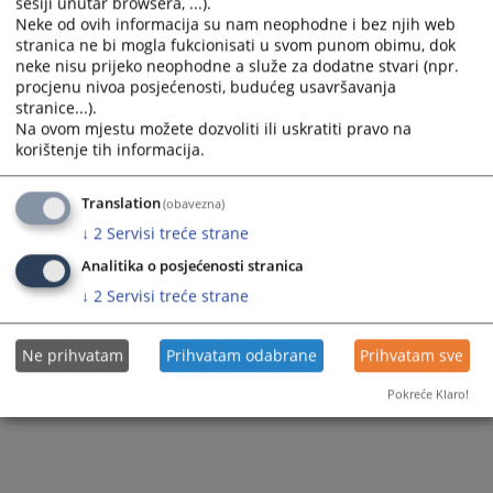
sesiji unutar browsera, ...).
Vijest dostupna još na
:
Српски језик
Neke od ovih informacija su nam neophodne i bez njih web
stranica ne bi mogla fukcionisati u svom punom obimu, dok
10
PREGLEDA
neke nisu prijeko neophodne a služe za dodatne stvari (npr.
procjenu nivoa posjećenosti, budućeg usavršavanja
stranice...).
Na ovom mjestu možete dozvoliti ili uskratiti pravo na
korištenje tih informacija.
Translation
(obavezna)
↓
2
Servisi treće strane
Analitika o posjećenosti stranica
↓
2
Servisi treće strane
Ne prihvatam
Prihvatam odabrane
Prihvatam sve
Pokreće Klaro!