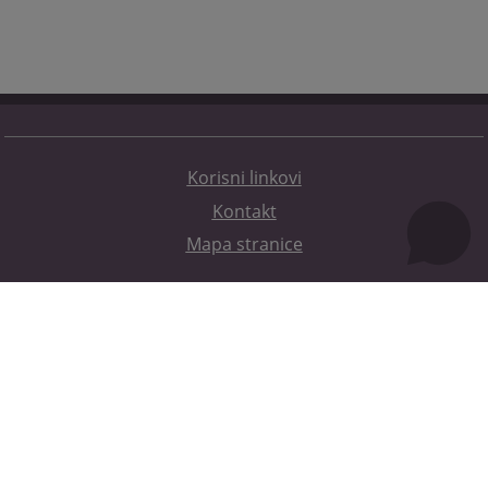
Korisni linkovi
Kontakt
Mapa stranice
Redizajn web stranice je finansirala Evropska unija. Za njen sadržaj isključivo je odgovorno
Visoko sudsko i tužilačko vijeće BiH i ona ne odražava nužno stavove Evropske unije.