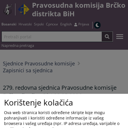
Pravosudna komisija Brčko
distrikta BiH
Bosanski
Hrvatski
Srpski
Српски
English
Prijava
Napredna pretraga
Sjednice Pravosudne komisije
Zapisnici sa sjednica
279. redovna sjednica Pravosudne komisije
Brčko distrikta BiH 08.05.2026.
Korištenje kolačića
10.06.2026.
Ova web stranica koristi određene skripte koje mogu
Zapisnik možete preuzeti
OVDJE
.
pohranjivati i koristiti određene informacije iz vašeg
browsera i vašeg uređaja (npr. IP adresa uređaja, varijable o
Prikazana vijest je na
:
Bosanski jezik