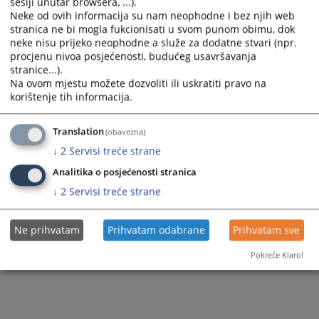
sesiji unutar browsera, ...).
Vijest dostupna još na
:
Српски језик
Neke od ovih informacija su nam neophodne i bez njih web
stranica ne bi mogla fukcionisati u svom punom obimu, dok
13
PREGLEDA
neke nisu prijeko neophodne a služe za dodatne stvari (npr.
procjenu nivoa posjećenosti, budućeg usavršavanja
stranice...).
Na ovom mjestu možete dozvoliti ili uskratiti pravo na
korištenje tih informacija.
Translation
(obavezna)
↓
2
Servisi treće strane
Analitika o posjećenosti stranica
↓
2
Servisi treće strane
Ne prihvatam
Prihvatam odabrane
Prihvatam sve
Pokreće Klaro!