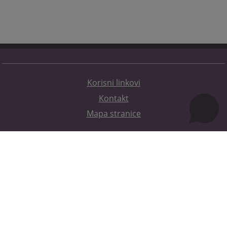
Korisni linkovi
Kontakt
Mapa stranice
Redizajn web stranice je finansirala Evropska unija. Za njen sadržaj isključivo je odgovorno
Visoko sudsko i tužilačko vijeće BiH i ona ne odražava nužno stavove Evropske unije.